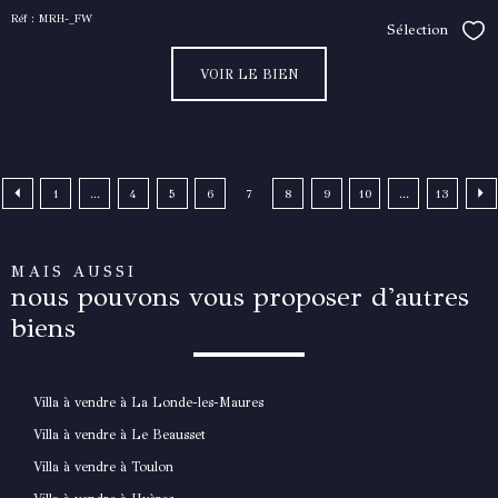
Réf : MRH-_FW
Sélection
Séle
VOIR LE BIEN
1
...
4
5
6
7
8
9
10
...
13
MAIS AUSSI
nous pouvons vous proposer d'autres
biens
Villa à vendre à La Londe-les-Maures
Villa à vendre à Le Beausset
Villa à vendre à Toulon