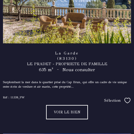
La Garde
(83130)
LE PRADET - PROPRIETE DE FAMILLE
-
635 m²
Nous consulter
Surplombant la mer dans le quartier prisé du Cap Brun, qui offre un cadre de vie unique
entre écrin de verdure et air marin, cette propriété...
Réf : 11338_FW
Sélection
Séle
VOIR LE BIEN