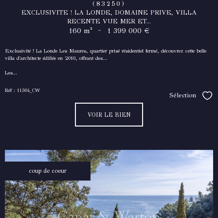
(83250)
EXCLUSIVITE ! LA LONDE, DOMAINE PRIVE, VILLA
RECENTE VUE MER ET...
-
160 m²
1 399 000 €
Exclusivité ! La Londe Les Maures, quartier prisé résidentiel fermé, découvrez cette belle
villa d'architecte édifiée en 2010, offrant des...
Les...
Réf : 11364_CW
Sélection
Séle
VOIR LE BIEN
coup de coeur