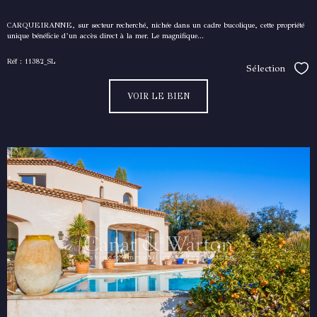
CARQUEIRANNE, sur secteur recherché, nichée dans un cadre bucolique, cette propriété
unique bénéficie d’un accès direct à la mer. Le magnifique...
Réf : 11382_SL
Sélection
Séle
VOIR LE BIEN