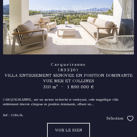
Carqueiranne
(83320)
VILLA ENTIEREMENT RENOVEE EN POSITION DOMINANTE
VUE MER ET COLLINES
-
310 m²
1 890 000 €
CARQUEIRANNE, sur un secteur recherché et verdoyant, cette magnifique villa
entièrement rénovée s'impose en position dominante, offrant un...
Réf : 11394-SL
Sélection
Séle
VOIR LE BIEN