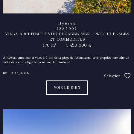
Hyères
(83400)
VILLA ARCHITECTE VUE DEGAGEE MER - PROCHE PLAGES
ET COMMODITES
-
170 m²
1 450 000 €
À Hyères, entre mer et ville, à 5 mn de la plage de l'Almanarre, cette propriété rare offre un
cadre de vie privilégié où la nature, la lumière et...
Réf : 11118_SL BIS
Sélection
Séle
VOIR LE BIEN