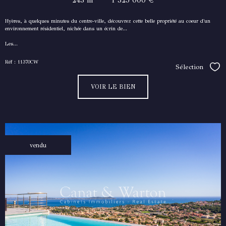
Hyères, à quelques minutes du centre-ville, découvrez cette belle propriété au coeur d'un
environnement résidentiel, nichée dans un écrin de...
Les...
Réf : 11370CW
Sélection
Séle
VOIR LE BIEN
vendu