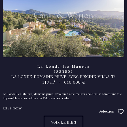
La Londe-les-Maures
(83250)
LA LONDE DOMAINE PRIVE AVEC PISCINE VILLA T4
-
113 m²
610 000 €
La Londe Les Maures, domaine privé, découvrez cette maison chaleureuse offrant une vue
imprenable sur les collines de Valcros et son cadre...
Réf : 11303CW
Sélection
Séle
VOIR LE BIEN