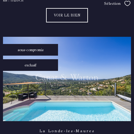
Réf : 11453-CH
Sélection
Séle
VOIR LE BIEN
sous-compromis
exclusif
La Londe-les-Maures