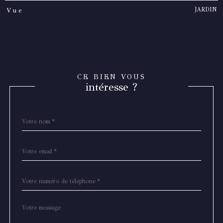
JARDIN
Vue
CE BIEN VOUS
intéresse ?
Nom
Fieldset
*
par
défaut
email
*
Téléphone
*
Message
Fieldset
*
par