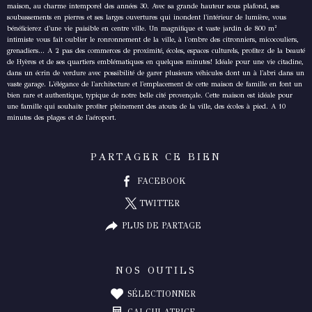
maison, au charme intemporel des années 30. Avec sa grande hauteur sous plafond, ses
soubassements en pierres et ses larges ouvertures qui inondent l'intérieur de lumière, vous
bénéficierez d'une vie paisible en centre ville. Un magnifique et vaste jardin de 800 m²
intimiste vous fait oublier le ronronnement de la ville, à l'ombre des citronniers, micocouliers,
grenadiers... A 2 pas des commerces de proximité, écoles, espaces culturels, profitez de la beauté
de Hyères et de ses quartiers emblématiques en quelques minutes! Idéale pour une vie citadine,
dans un écrin de verdure avec possibilité de garer plusieurs véhicules dont un à l'abri dans un
vaste garage. L'élégance de l'architecture et l'emplacement de cette maison de famille en font un
bien rare et authentique, typique de notre belle cité provençale. Cette maison est idéale pour
une famille qui souhaite profiter pleinement des atouts de la ville, des écoles à pied. A 10
minutes des plages et de l'aéroport.
PARTAGER CE BIEN
FACEBOOK
TWITTER
PLUS DE PARTAGE
NOS OUTILS
SÉLECTIONNER