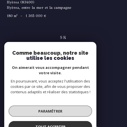
Hyères (83400)
Hyères, entre la mer et la campagne
180 m²
-
1 365 000 €
SE
connecter
Comme beaucoup, notre site
espace propriétaire
utilise les cookies
NOUS
On aimerait vous accompagner pendant
suivre
votre visite.
En poursuivant, vous acceptez l'utilisation des
cookies par ce site, afin de vous proposer des
contenus adaptés et réaliser des statistiques !
NOUS
adhérons
PARAMÉTRER
TOUT ACCEPTER
© 2026 | Tous droits réservés | Traduction powered by Google |