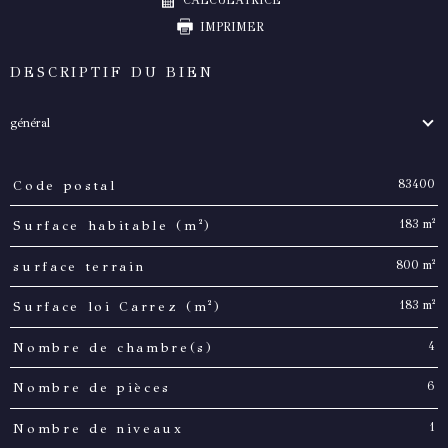
CALCULATRICE
IMPRIMER
DESCRIPTIF DU BIEN
général
83400
Code postal
TRAD_PAMPERO_Caracteristique
Valeurs
183 m²
Surface habitable (m²)
800 m²
surface terrain
183 m²
Surface loi Carrez (m²)
4
Nombre de chambre(s)
6
Nombre de pièces
1
Nombre de niveaux