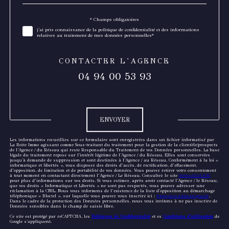
défaut
* Champs obligatoires
Validation
j'ai pris connaissance de la politique de confidentialité et des informations
relatives au traitement de mes données personnelles*
CONTACTER L'AGENCE
04 94 00 53 93
Validation
ENVOYER
Les informations recueillies sur ce formulaire sont enregistrées dans un fichier informatisé par
La Boite Immo agissant comme Sous-traitant du traitement pour la gestion de la clientèle/prospects
de l'Agence / du Réseau qui reste Responsable du Traitement de vos Données personnelles. La base
légale du traitement repose sur l'intérêt légitime de l'Agence / du Réseau. Elles sont conservées
jusqu'à demande de suppression et sont destinées à l'Agence / au Réseau. Conformément à la loi «
informatique et libertés », vous disposez des droits d’accès, de rectification, d’effacement,
d’opposition, de limitation et de portabilité de vos données. Vous pouvez retirer votre consentement
à tout moment en contactant directement l’Agence / Le Réseau. Consultez le site
https://cnil.fr/fr
pour plus d’informations sur vos droits. Si vous estimez, après avoir contacté l'Agence / le Réseau,
que vos droits « Informatique et Libertés » ne sont pas respectés, vous pouvez adresser une
réclamation à la CNIL. Nous vous informons de l’existence de la liste d'opposition au démarchage
téléphonique « Bloctel », sur laquelle vous pouvez vous inscrire ici :
https://www.bloctel.gouv.fr
.
Dans le cadre de la protection des Données personnelles, nous vous invitons à ne pas inscrire de
Données sensibles dans le champ de saisie libre.
Ce site est protégé par reCAPTCHA, les
Politiques de Confidentialité
et es
Conditions d'utilisation
de
Google s'appliquent.