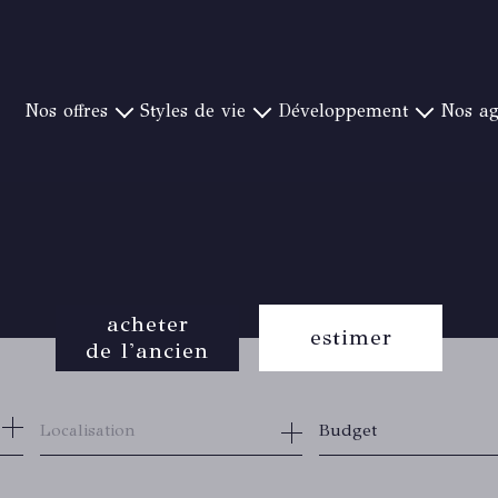
nos offres
styles de vie
développement
nos a
YÈRES ET SA RÉGION
PIEDS DANS L'EAU
NOTRE CONCEPT
CANAT & WARTON S
OULON ET SA RÉGION
CAMPAGNE ET GOLF
CRÉER UNE AGENCE
CANAT & WARTON ST 
ORMES ET SA RÉGION
VUE MER EXCEPTIONNELLE
NOS IMPLANTATIONS
CANAT & WARTON ST
Y-BANDOL ET SA RÉGION
VILLE
CANAT & WA
T RAPHAEL ET SA RÉGION
PROCHE PLAGE
CANAT & WARTON BO
acheter
 CANADEL ET SA RÉGION
CANAT & WAR
estimer
de l'ancien
 SAINT TROPEZ ET SA RÉGION
CANAT & WA
CANAT & WA
de l'ancien
Budget
du neuf
de l'immo pro