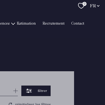
Langue
0
FR
gences
estimation
recrutement
contact
T RAPHAËL LITTORAL
RAPHAËL CENTRE VILLE
 RAPHAËL LES GOLFS
RTON HYÈRES
RMES / LE LAVANDOU
TON CAVALAIRE
RTON TOULON
RTON BANDOL
filtrer
réinitialiser les filtres