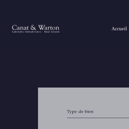
accueil
H
T
B
SANAR
SAIN
RAYOL
GOLFE DE
Type de bien