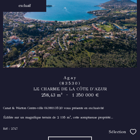
exclusif
Agay
(83530)
LE CHARME DE LA CÔTE D'AZUR
-
258,43 m²
1 350 000 €
Canat & Warton Centre-ville 0498113520 vous présente en exclusivité
Édifiée sur un magnifique terrain de 2 195 m², cette somptueuse propriété...
Réf : 2747
Sélection
Séle