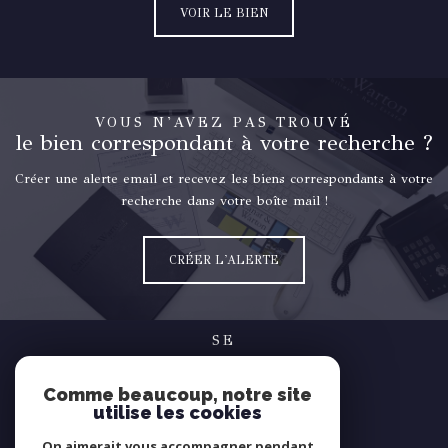
VOIR LE BIEN
VOUS N'AVEZ PAS TROUVÉ
le bien correspondant à votre recherche ?
Créer une alerte email et recevez les biens correspondants à votre
recherche dans votre boîte mail !
CRÉER L'ALERTE
SE
connecter
Comme beaucoup, notre site
espace propriétaire
utilise les cookies
NOUS
On aimerait vous accompagner pendant