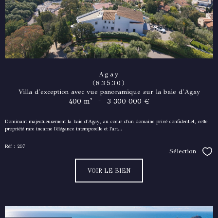
Agay
(83530)
Villa d'exception avec vue panoramique sur la baie d'Agay
-
400 m²
3 300 000 €
Dominant majestueusement la baie d'Agay, au coeur d'un domaine privé confidentiel, cette
propriété rare incarne l'élégance intemporelle et l'art...
Réf : 297
Sélection
Séle
VOIR LE BIEN