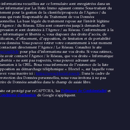
 informations recueillies sur ce formulaire sont enregistrées dans un
hier informatisé par La Boite Immo agissant comme Sous-traitant du
itement pour la gestion de la clientèle/prospects de l'Agence / du
eau qui reste Responsable du Traitement de vos Données
sonnelles. La base légale du traitement repose sur l'intérêt légitime
l'Agence / du Réseau. Elles sont conservées jusqu'à demande de
pression et sont destinées à l'Agence / au Réseau. Conformément à la
 « informatique et libertés », vous disposez des droits d’accès, de
tification, d’effacement, d’opposition, de limitation et de portabilité
vos données. Vous pouvez retirer votre consentement à tout moment
contactant directement l’Agence / Le Réseau. Consultez le site
s://cnil.fr/fr
pour plus d’informations sur vos droits. Si vous estimez,
ès avoir contacté l'Agence / le Réseau, que vos droits « Informatique
Libertés » ne sont pas respectés, vous pouvez adresser une
lamation à la CNIL. Nous vous informons de l’existence de la liste
pposition au démarchage téléphonique « Bloctel », sur laquelle vous
vez vous inscrire ici :
https://www.bloctel.gouv.fr
. Dans le cadre de
protection des Données personnelles, nous vous invitons à ne pas
crire de Données sensibles dans le champ de saisie libre.
site est protégé par reCAPTCHA, les
Politiques de Confidentialité
et
Conditions d'utilisation
de Google s'appliquent.