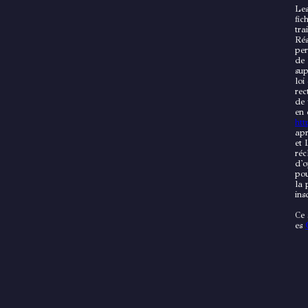
Les
fic
tra
Rés
per
de 
sup
loi
rec
de 
en 
http
apr
et 
réc
d'o
pou
la 
ins
Ce 
es