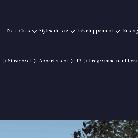
nos offres
styles de vie
développement
nos a
YÈRES ET SA RÉGION
PIEDS DANS L'EAU
NOTRE CONCEPT
CANAT & WARTON S
OULON ET SA RÉGION
CAMPAGNE ET GOLF
CRÉER UNE AGENCE
CANAT & WARTON ST 
e
St raphael
Appartement
T2
Programme neuf livrai
ORMES ET SA RÉGION
VUE MER EXCEPTIONNELLE
NOS IMPLANTATIONS
CANAT & WARTON ST
Y-BANDOL ET SA RÉGION
VILLE
CANAT & WA
T RAPHAEL ET SA RÉGION
PROCHE PLAGE
CANAT & WARTON BO
 CANADEL ET SA RÉGION
CANAT & WAR
 SAINT TROPEZ ET SA RÉGION
CANAT & WA
CANAT & WA