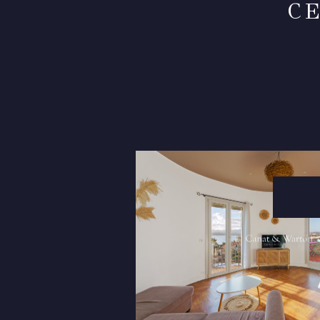
C
VOIR LE
BIEN