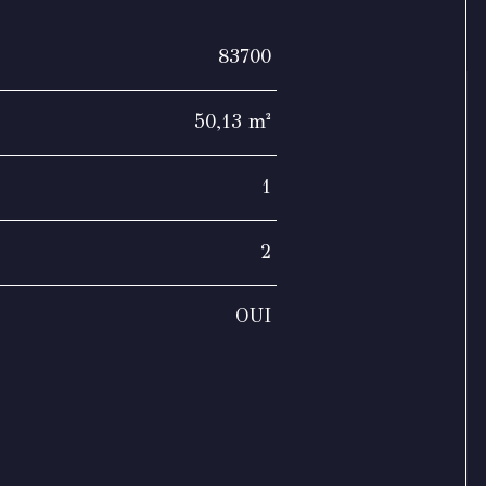
83700
50,13 m²
1
2
OUI