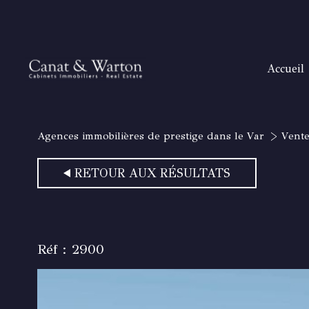
accueil
H
T
Agences immobilières de prestige dans le Var
Vent
B
SANAR
RETOUR AUX RÉSULTATS
SAIN
RAYOL
GOLFE DE
Réf : 2900