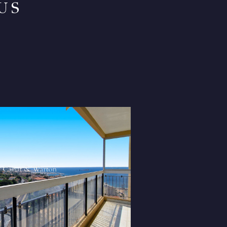
US
VOIR LE
BIEN