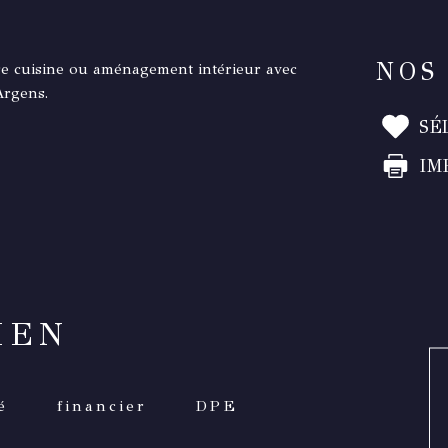
NOS
re cuisine ou aménagement intérieur avec
Argens.
SÉ
IM
IEN
é
financier
DPE