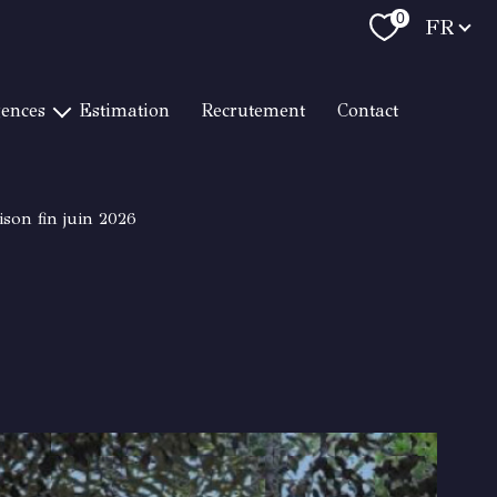
Langue
0
FR
gences
estimation
recrutement
contact
T RAPHAËL LITTORAL
RAPHAËL CENTRE VILLE
son fin juin 2026
 RAPHAËL LES GOLFS
RTON HYÈRES
RMES / LE LAVANDOU
TON CAVALAIRE
RTON TOULON
RTON BANDOL