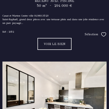
RECENT AVEC PISCINE
-
50 m²
294 000 €
Canat et Warton Centre ville 0498113520
Saint-Raphaël, grand deux pièces avec une terrasse plein sud dans une jolie résidence avec
un parc paysagé...
Réf : 2952
Sélection
Séle
VOIR LE BIEN