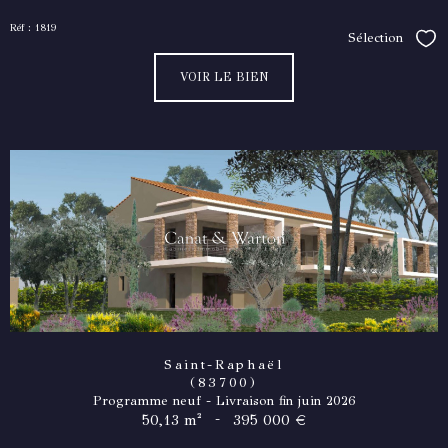
Réf : 1819
Sélection
Séle
VOIR LE BIEN
Saint-Raphaël
(83700)
Programme neuf - Livraison fin juin 2026
-
50,13 m²
395 000 €