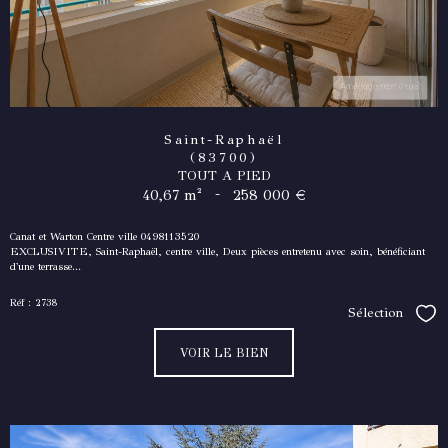
Saint-Raphaël
(83700)
TOUT A PIED
-
40,67 m²
258 000 €
Canat et Warton Centre ville 0498113520
EXCLUSIVITE, Saint-Raphaël, centre ville, Deux pièces entretenu avec soin, bénéficiant
d'une terrasse...
Réf : 2738
Sélection
Séle
VOIR LE BIEN