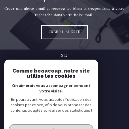
Créer une alerte email et recevez les biens correspondants à votre
recherche dans votre boîte mail !
CRÉER L'ALERTE
SE
connecter
Comme beaucoup, notre site
espace propriétaire
utilise les cookies
NOUS
On aimerait vous accompagner pendant
suivre
votre visite.
En poursuivant, vous acceptez l'utilisation des
cookies par ce site, afin de vous proposer des
contenus adaptés et réaliser des statistiques !
NOUS
adhérons