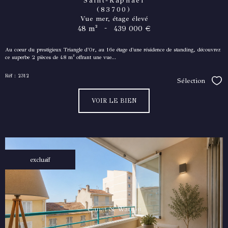
Saint-Raphaël
(83700)
Vue mer, étage élevé
-
48 m²
439 000 €
Au coeur du prestigieux Triangle d'Or, au 16e étage d'une résidence de standing, découvrez
ce superbe 2 pièces de 48 m² offrant une vue...
Réf : 2312
Sélection
Séle
VOIR LE BIEN
exclusif