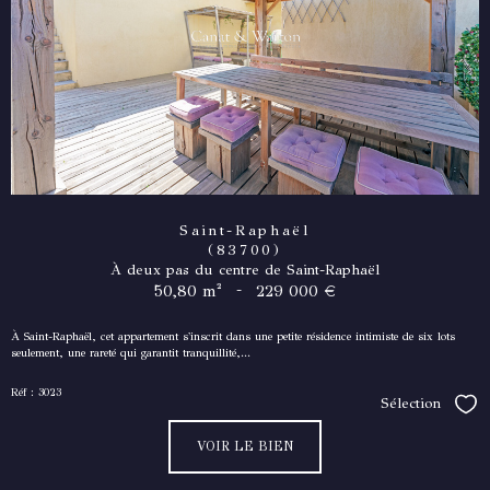
Saint-Raphaël
(83700)
À deux pas du centre de Saint-Raphaël
-
50,80 m²
229 000 €
À Saint-Raphaël, cet appartement s'inscrit dans une petite résidence intimiste de six lots
seulement, une rareté qui garantit tranquillité,...
Réf : 3023
Sélection
Séle
VOIR LE BIEN