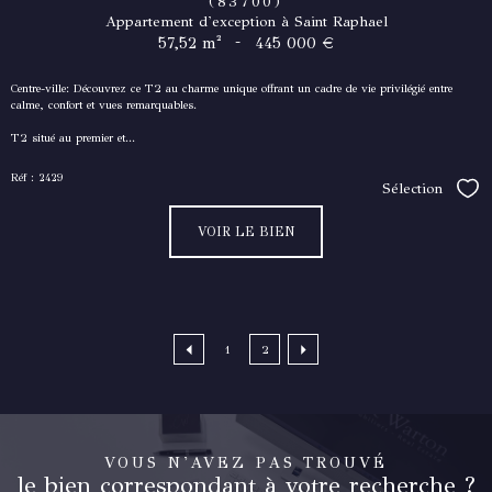
(83700)
Appartement d'exception à Saint Raphael
-
57,52 m²
445 000 €
Centre-ville: Découvrez ce T2 au charme unique offrant un cadre de vie privilégié entre
calme, confort et vues remarquables.
T2 situé au premier et...
Réf : 2429
Sélection
Séle
VOIR LE BIEN
1
2
VOUS N'AVEZ PAS TROUVÉ
le bien correspondant à votre recherche ?