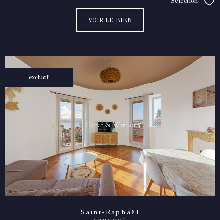
Sélection
Séle
VOIR LE BIEN
exclusif
Saint-Raphaël