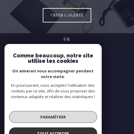
CRÉER L'ALERTE
SE
connecter
Comme beaucoup, notre site
espace propriétaire
utilise les cookies
NOUS
On aimerait vous accompagner pendant
suivre
votre visite.
En poursuivant, vous acceptez l'utilisation des
cookies par ce site, afin de vous proposer des
contenus adaptés et réaliser des statistiques !
NOUS
adhérons
PARAMÉTRER
TOUT ACCEPTER
© 2026 | Tous droits réservés | Traduction powered by Google |