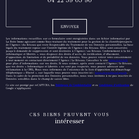
04 22 59 05 90
Validation
ENVOYER
Les informations recueillies sur ce formulaire sont enregistrées dans un fichier informatisé par
La Boite Immo agissant comme Sous-traitant du traitement pour la gestion de la clientèle/prospects
de l'Agence / du Réseau qui reste Responsable du Traitement de vos Données personnelles. La base
légale du traitement repose sur l'intérêt légitime de l'Agence / du Réseau. Elles sont conservées
jusqu'à demande de suppression et sont destinées à l'Agence / au Réseau. Conformément à la loi «
informatique et libertés », vous disposez des droits d’accès, de rectification, d’effacement,
d’opposition, de limitation et de portabilité de vos données. Vous pouvez retirer votre consentement
à tout moment en contactant directement l’Agence / Le Réseau. Consultez le site
https://cnil.fr/fr
pour plus d’informations sur vos droits. Si vous estimez, après avoir contacté l'Agence / le Réseau,
que vos droits « Informatique et Libertés » ne sont pas respectés, vous pouvez adresser une
réclamation à la CNIL. Nous vous informons de l’existence de la liste d'opposition au démarchage
téléphonique « Bloctel », sur laquelle vous pouvez vous inscrire ici :
https://www.bloctel.gouv.fr
.
Dans le cadre de la protection des Données personnelles, nous vous invitons à ne pas inscrire de
Données sensibles dans le champ de saisie libre.
Ce site est protégé par reCAPTCHA, les
Politiques de Confidentialité
et es
Conditions d'utilisation
de
Google s'appliquent.
CES BIENS PEUVENT VOUS
intéresser