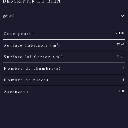
DESCRIPTIF DU BIEN
général
83110
Code postal
TRAD_PAMPERO_Caracteristique
Valeurs
77 m²
Surface habitable (m²)
77 m²
Surface loi Carrez (m²)
2
Nombre de chambre(s)
4
Nombre de pièces
OUI
Ascenseur