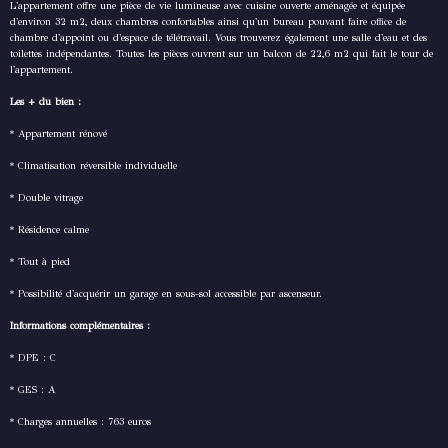
L'appartement offre une pièce de vie lumineuse avec cuisine ouverte aménagée et équipée
d'environ 32 m2, deux chambres confortables ainsi qu'un bureau pouvant faire office de
chambre d'appoint ou d'espace de télétravail. Vous trouverez également une salle d'eau et des
toilettes indépendantes. Toutes les pièces ouvrent sur un balcon de 22,6 m2 qui fait le tour de
l'appartement.
Les + du bien :
* Appartement rénové
* Climatisation réversible individuelle
* Double vitrage
* Résidence calme
* Tout à pied
* Possibilité d'acquérir un garage en sous-sol accessible par ascenseur.
Informations complémentaires :
* DPE : C
* GES : A
* Charges annuelles : 763 euros