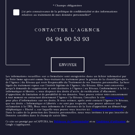
* Champs obligatoires
Validation
j'ai pris connaissance de la politique de confidentialité et des informations
relatives au traitement de mes données personnelles*
CONTACTER L'AGENCE
04 94 00 53 93
Validation
ENVOYER
Les informations recueillies sur ce formulaire sont enregistrées dans un fichier informatisé par
La Boite Immo agissant comme Sous-traitant du traitement pour la gestion de la clientèle/prospects
de l'Agence / du Réseau qui reste Responsable du Traitement de vos Données personnelles. La base
légale du traitement repose sur l'intérêt légitime de l'Agence / du Réseau. Elles sont conservées
jusqu'à demande de suppression et sont destinées à l'Agence / au Réseau. Conformément à la loi «
informatique et libertés », vous disposez des droits d’accès, de rectification, d’effacement,
d’opposition, de limitation et de portabilité de vos données. Vous pouvez retirer votre consentement
à tout moment en contactant directement l’Agence / Le Réseau. Consultez le site
https://cnil.fr/fr
pour plus d’informations sur vos droits. Si vous estimez, après avoir contacté l'Agence / le Réseau,
que vos droits « Informatique et Libertés » ne sont pas respectés, vous pouvez adresser une
réclamation à la CNIL. Nous vous informons de l’existence de la liste d'opposition au démarchage
téléphonique « Bloctel », sur laquelle vous pouvez vous inscrire ici :
https://www.bloctel.gouv.fr
.
Dans le cadre de la protection des Données personnelles, nous vous invitons à ne pas inscrire de
Données sensibles dans le champ de saisie libre.
Ce site est protégé par reCAPTCHA, les
Politiques de Confidentialité
et es
Conditions d'utilisation
de
Google s'appliquent.