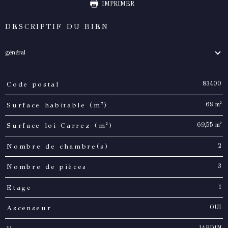
IMPRIMER
DESCRIPTIF DU BIEN
général
83400
Code postal
TRAD_PAMPERO_Caracteristique
Valeurs
69 m²
Surface habitable (m²)
69,55 m²
Surface loi Carrez (m²)
2
Nombre de chambre(s)
3
Nombre de pièces
1
Etage
OUI
Ascenseur
JARDIN