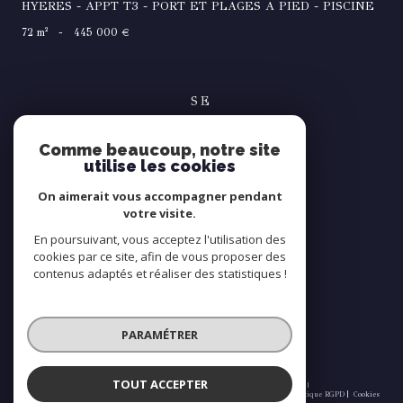
HYERES - APPT T3 - PORT ET PLAGES A PIED - PISCINE
72 m²
-
445 000 €
SE
connecter
Comme beaucoup, notre site
espace propriétaire
utilise les cookies
NOUS
On aimerait vous accompagner pendant
suivre
votre visite.
En poursuivant, vous acceptez l'utilisation des
cookies par ce site, afin de vous proposer des
contenus adaptés et réaliser des statistiques !
NOUS
adhérons
PARAMÉTRER
TOUT ACCEPTER
© 2026 | Tous droits réservés | Traduction powered by Google |
Nos honoraires
Plan du site
Mentions légales
Admin
Partenaires
Politique RGPD
Cookies