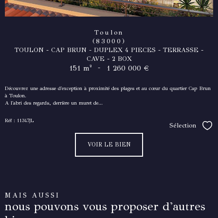
Toulon
(83000)
TOULON - CAP BRUN - DUPLEX 4 PIECES - TERRASSE -
CAVE - 2 BOX
-
151 m²
1 260 000 €
Découvrez une adresse d'exception à proximité des plages et au cœur du quartier Cap Brun
à Toulon.
A l'abri des regards, derrière un muret de...
Réf : 11347JL
Sélection
Séle
VOIR LE BIEN
MAIS AUSSI
nous pouvons vous proposer d'autres