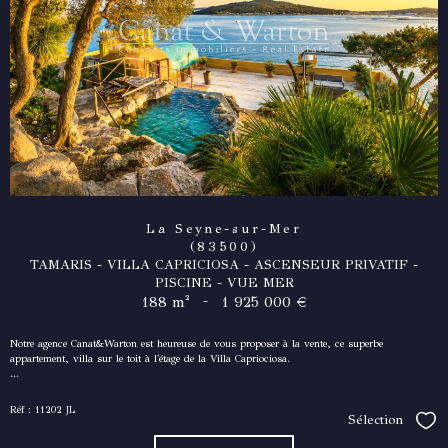
La Seyne-sur-Mer
(83500)
TAMARIS - VILLA CAPRICIOSA - ASCENSEUR PRIVATIF -
PISCINE - VUE MER
-
188 m²
1 925 000 €
Notre agence Canat&Warton est heureuse de vous proposer à la vente, ce superbe
appartement, villa sur le toit à l'étage de la Villa Capriociosa.
...
Réf : 11202 JL
Sélection
Séle