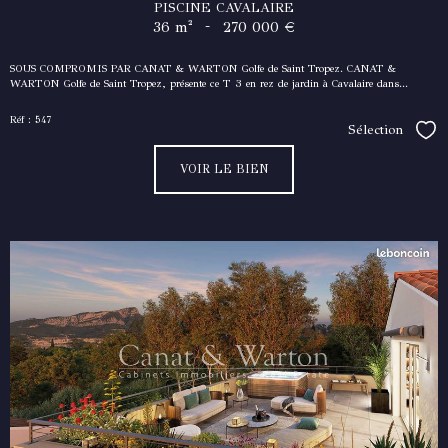
PISCINE CAVALAIRE
-
36 m²
270 000 €
SOUS COMPROMIS PAR CANAT & WARTON Golfe de Saint Tropez. CANAT &
WARTON Golfe de Saint Tropez, présente ce T 3 en rez de jardin à Cavalaire dans...
Réf : 547
Sélection
Séle
VOIR LE BIEN