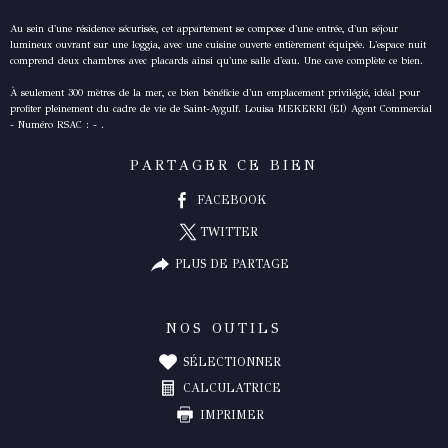
Au sein d'une résidence sécurisée, cet appartement se compose d'une entrée, d'un séjour
lumineux ouvrant sur une loggia, avec une cuisine ouverte entièrement équipée. L'espace nuit
comprend deux chambres avec placards ainsi qu'une salle d'eau. Une cave complète ce bien.
À seulement 300 mètres de la mer, ce bien bénéficie d'un emplacement privilégié, idéal pour
profiter pleinement du cadre de vie de Saint-Aygulf. Louisa MEKERRI (EI) Agent Commercial
PARTAGER CE BIEN
FACEBOOK
TWITTER
PLUS DE PARTAGE
NOS OUTILS
SÉLECTIONNER
CALCULATRICE
IMPRIMER