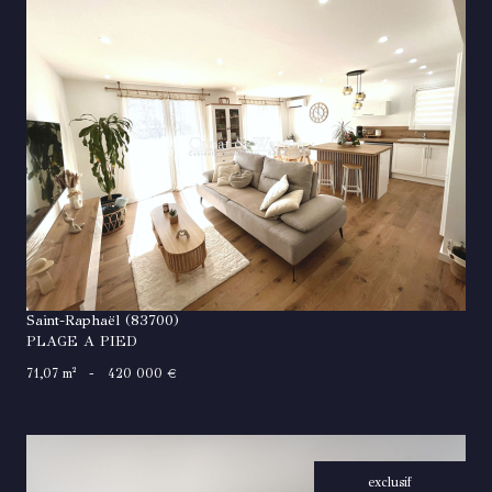
VOIR LE BIEN
Saint-Raphaël (83700)
PLAGE A PIED
71,07 m²
-
420 000 €
exclusif