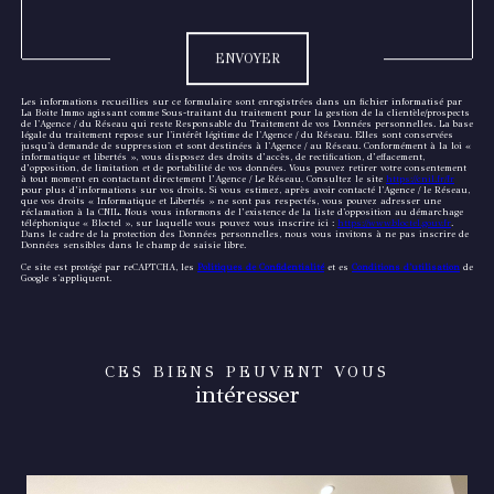
Validation
ENVOYER
Les informations recueillies sur ce formulaire sont enregistrées dans un fichier informatisé par
La Boite Immo agissant comme Sous-traitant du traitement pour la gestion de la clientèle/prospects
de l'Agence / du Réseau qui reste Responsable du Traitement de vos Données personnelles. La base
légale du traitement repose sur l'intérêt légitime de l'Agence / du Réseau. Elles sont conservées
jusqu'à demande de suppression et sont destinées à l'Agence / au Réseau. Conformément à la loi «
informatique et libertés », vous disposez des droits d’accès, de rectification, d’effacement,
d’opposition, de limitation et de portabilité de vos données. Vous pouvez retirer votre consentement
à tout moment en contactant directement l’Agence / Le Réseau. Consultez le site
https://cnil.fr/fr
pour plus d’informations sur vos droits. Si vous estimez, après avoir contacté l'Agence / le Réseau,
que vos droits « Informatique et Libertés » ne sont pas respectés, vous pouvez adresser une
réclamation à la CNIL. Nous vous informons de l’existence de la liste d'opposition au démarchage
téléphonique « Bloctel », sur laquelle vous pouvez vous inscrire ici :
https://www.bloctel.gouv.fr
.
Dans le cadre de la protection des Données personnelles, nous vous invitons à ne pas inscrire de
Données sensibles dans le champ de saisie libre.
Ce site est protégé par reCAPTCHA, les
Politiques de Confidentialité
et es
Conditions d'utilisation
de
Google s'appliquent.
CES BIENS PEUVENT VOUS
intéresser