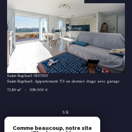
VOIR LE BIEN
Saint-Raphaël (83700)
Saint-Raphaël: Appartement T3 en dernier étage avec garage
73,80 m²
-
398 000 €
SE
connecter
Comme beaucoup, notre site
espace propriétaire