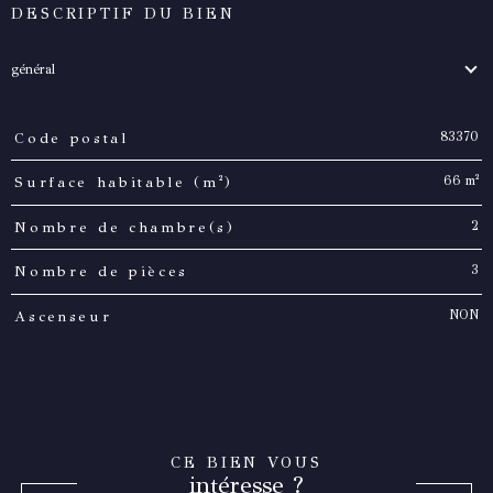
DESCRIPTIF DU BIEN
général
83370
Code postal
TRAD_PAMPERO_Caracteristique
Valeurs
66 m²
Surface habitable (m²)
2
Nombre de chambre(s)
3
Nombre de pièces
NON
Ascenseur
CE BIEN VOUS
intéresse ?