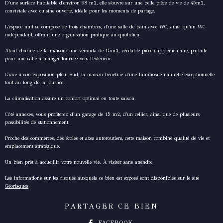
D'une surface habitable d'environ 98 m2, elle s'ouvre sur une belle pièce de vie de 45m2,
conviviale avec cuisine ouverte, idéale pour les moments de partage.
L'espace nuit se compose de trois chambres, d'une salle de bain avec WC, ainsi qu'un WC
indépendant, offrant une organisation pratique au quotidien.
Atout charme de la maison: une véranda de 15m2, véritable pièce supplémentaire, parfaite
pour une salle à manger tournée vers l'extérieur.
Grâce à son exposition plein Sud, la maison bénéficie d'une luminosité naturelle exceptionnelle
tout au long de la journée.
La climatisation assure un confort optimal en toute saison.
Côté annexes, vous profiterez d'un garage de 15 m2, d'un cellier, ainsi que de plusieurs
possibilités de stationnement.
Proche des commerces, des écoles et axes autoroutiers, cette maison combine qualité de vie et
emplacement stratégique.
Un bien prêt à accueillir votre nouvelle vie. À visiter sans attendre.
Les informations sur les risques auxquels ce bien est exposé sont disponibles sur le site
Géorisques
PARTAGER CE BIEN
FACEBOOK