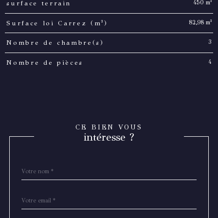
450 m²
surface terrain
82,98 m²
Surface loi Carrez (m²)
3
Nombre de chambre(s)
4
Nombre de pièces
CE BIEN VOUS
intéresse ?
Nom
Fieldset
*
par
défaut
email
*