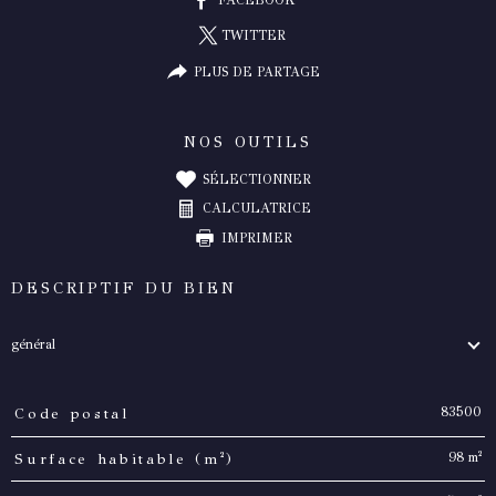
TWITTER
PLUS DE PARTAGE
NOS OUTILS
SÉLECTIONNER
CALCULATRICE
IMPRIMER
DESCRIPTIF DU BIEN
général
83500
Code postal
TRAD_PAMPERO_Caracteristique
Valeurs
98 m²
Surface habitable (m²)