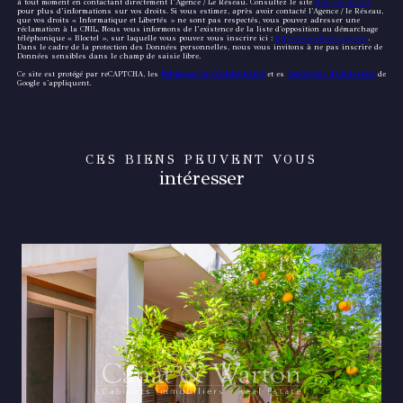
à tout moment en contactant directement l’Agence / Le Réseau. Consultez le site
https://cnil.fr/fr
pour plus d’informations sur vos droits. Si vous estimez, après avoir contacté l'Agence / le Réseau,
que vos droits « Informatique et Libertés » ne sont pas respectés, vous pouvez adresser une
réclamation à la CNIL. Nous vous informons de l’existence de la liste d'opposition au démarchage
téléphonique « Bloctel », sur laquelle vous pouvez vous inscrire ici :
https://www.bloctel.gouv.fr
.
Dans le cadre de la protection des Données personnelles, nous vous invitons à ne pas inscrire de
Données sensibles dans le champ de saisie libre.
Ce site est protégé par reCAPTCHA, les
Politiques de Confidentialité
et es
Conditions d'utilisation
de
Google s'appliquent.
CES BIENS PEUVENT VOUS
intéresser
VOIR LE BIEN