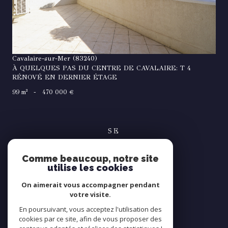
Cavalaire-sur-Mer (83240)
À QUELQUES PAS DU CENTRE DE CAVALAIRE: T 4
RÉNOVÉ EN DERNIER ÉTAGE
99 m²
-
470 000 €
SE
connecter
Comme beaucoup, notre site
espace propriétaire
utilise les cookies
NOUS
On aimerait vous accompagner pendant
suivre
votre visite.
En poursuivant, vous acceptez l'utilisation des
cookies par ce site, afin de vous proposer des