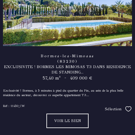
Bormes-les-Mimosas
(83230)
EXCLUSIVITE ! BORMES LES MIMOSAS T3 DANS RESIDENCE
DE STANDING...
-
57,40 m²
409 000 €
Exclusivité ! Bormes, à 5 minutes à pied du quartier du Pin, au sein de la plus belle
résidence du secteur, découvrez ce superbe appartement T3...
Réf : 11450_CW
Sélection
Séle
VOIR LE BIEN