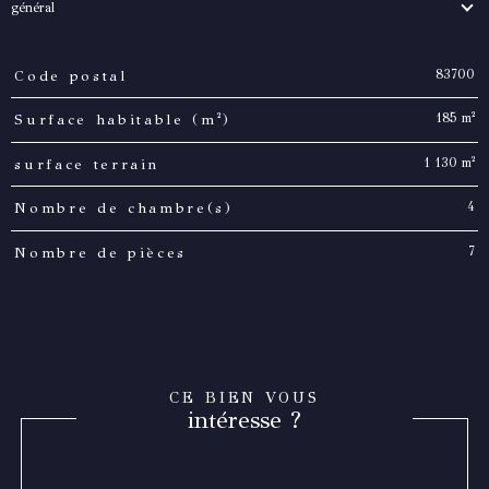
général
83700
Code postal
TRAD_PAMPERO_Caracteristique
Valeurs
185 m²
Surface habitable (m²)
1 130 m²
surface terrain
4
Nombre de chambre(s)
7
Nombre de pièces
CE BIEN VOUS
intéresse ?
Nom
Fieldset