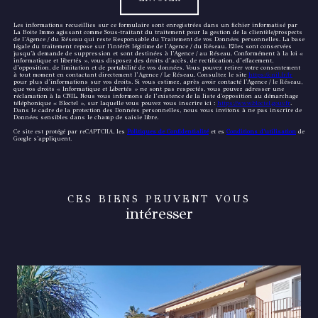
Les informations recueillies sur ce formulaire sont enregistrées dans un fichier informatisé par
La Boite Immo agissant comme Sous-traitant du traitement pour la gestion de la clientèle/prospects
de l'Agence / du Réseau qui reste Responsable du Traitement de vos Données personnelles. La base
légale du traitement repose sur l'intérêt légitime de l'Agence / du Réseau. Elles sont conservées
jusqu'à demande de suppression et sont destinées à l'Agence / au Réseau. Conformément à la loi «
informatique et libertés », vous disposez des droits d’accès, de rectification, d’effacement,
d’opposition, de limitation et de portabilité de vos données. Vous pouvez retirer votre consentement
à tout moment en contactant directement l’Agence / Le Réseau. Consultez le site
https://cnil.fr/fr
pour plus d’informations sur vos droits. Si vous estimez, après avoir contacté l'Agence / le Réseau,
que vos droits « Informatique et Libertés » ne sont pas respectés, vous pouvez adresser une
réclamation à la CNIL. Nous vous informons de l’existence de la liste d'opposition au démarchage
téléphonique « Bloctel », sur laquelle vous pouvez vous inscrire ici :
https://www.bloctel.gouv.fr
.
Dans le cadre de la protection des Données personnelles, nous vous invitons à ne pas inscrire de
Données sensibles dans le champ de saisie libre.
Ce site est protégé par reCAPTCHA, les
Politiques de Confidentialité
et es
Conditions d'utilisation
de
Google s'appliquent.
CES BIENS PEUVENT VOUS
intéresser