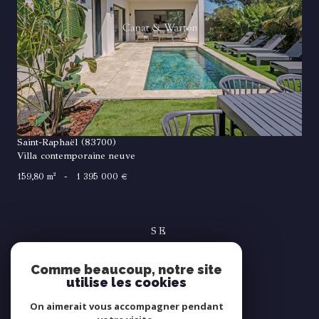
VOIR LE BIEN
Saint-Raphaël (83700)
Villa contemporaine neuve
159,80 m²
-
1 395 000 €
SE
connecter
Comme beaucoup, notre site
espace propriétaire
utilise les cookies
NOUS
On aimerait vous accompagner pendant