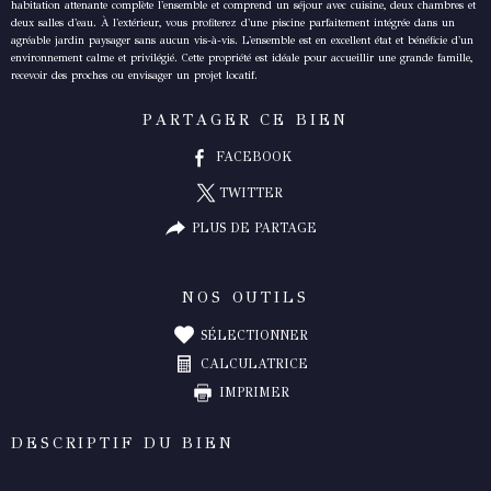
habitation attenante complète l'ensemble et comprend un séjour avec cuisine, deux chambres et
deux salles d'eau. À l'extérieur, vous profiterez d'une piscine parfaitement intégrée dans un
agréable jardin paysager sans aucun vis-à-vis. L'ensemble est en excellent état et bénéficie d'un
environnement calme et privilégié. Cette propriété est idéale pour accueillir une grande famille,
PARTAGER CE BIEN
FACEBOOK
TWITTER
PLUS DE PARTAGE
NOS OUTILS
SÉLECTIONNER
CALCULATRICE
IMPRIMER
DESCRIPTIF DU BIEN