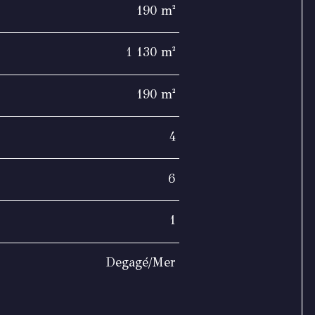
190 m²
1 130 m²
190 m²
4
6
1
Degagé/Mer