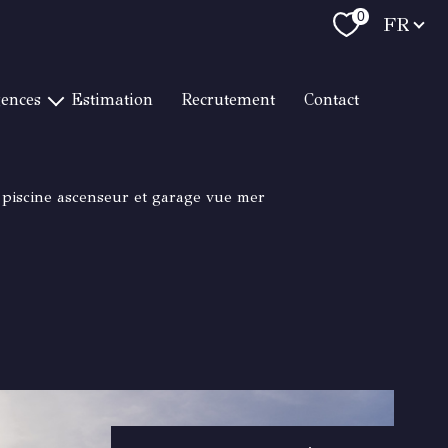
Langue
0
FR
gences
estimation
recrutement
contact
T RAPHAËL LITTORAL
RAPHAËL CENTRE VILLE
c piscine ascenseur et garage vue mer
 RAPHAËL LES GOLFS
RTON HYÈRES
RMES / LE LAVANDOU
TON CAVALAIRE
RTON TOULON
RTON BANDOL