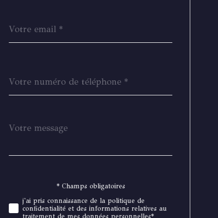
email
*
Téléphone
*
Message
Fieldset
*
par
défaut
* Champs obligatoires
Validation
j'ai pris connaissance de la politique de
confidentialité et des informations relatives au
traitement de mes données personnelles*