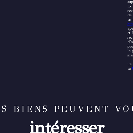
sup
loi
rec
de 
en 
http
apr
et 
réc
d'o
pou
la 
ins
Ce 
es
ES BIENS PEUVENT VO
intéresser