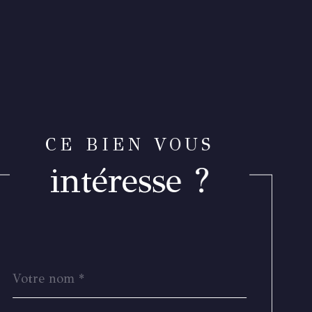
CE BIEN VOUS
intéresse ?
Nom
Fieldset
*
par
défaut