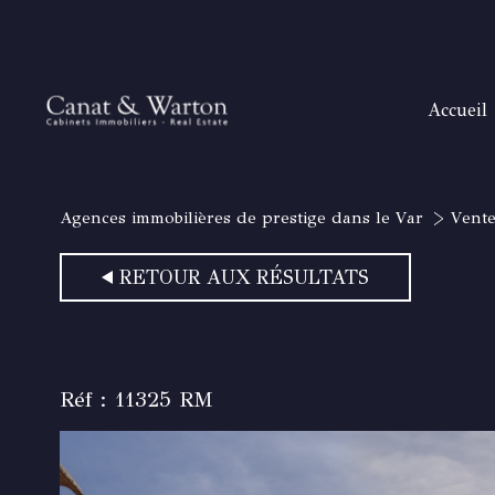
accueil
H
T
Agences immobilières de prestige dans le Var
Vent
B
SANAR
RETOUR AUX RÉSULTATS
SAIN
RAYOL
GOLFE DE
Réf : 11325 RM