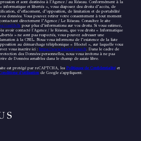
pression et sont destinées à l'Agence / au Réseau. Conformément à la
 « informatique et libertés », vous disposez des droits d’accès, de
tification, d’effacement, d’opposition, de limitation et de portabilité
vos données. Vous pouvez retirer votre consentement à tout moment
contactant directement l’Agence / Le Réseau. Consultez le site
s://cnil.fr/fr
pour plus d’informations sur vos droits. Si vous estimez,
ès avoir contacté l'Agence / le Réseau, que vos droits « Informatique
Libertés » ne sont pas respectés, vous pouvez adresser une
lamation à la CNIL. Nous vous informons de l’existence de la liste
pposition au démarchage téléphonique « Bloctel », sur laquelle vous
vez vous inscrire ici :
https://www.bloctel.gouv.fr
. Dans le cadre de
protection des Données personnelles, nous vous invitons à ne pas
crire de Données sensibles dans le champ de saisie libre.
site est protégé par reCAPTCHA, les
Politiques de Confidentialité
et
Conditions d'utilisation
de Google s'appliquent.
US