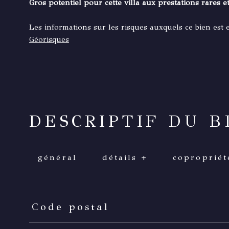
Gros potentiel pour cette villa aux prestations rares e
Les informations sur les risques auxquels ce bien est 
Géorisques
DESCRIPTIF DU B
général
détails +
copropriét
Code postal
TRAD_PAMPERO_Caracteristique
Valeurs