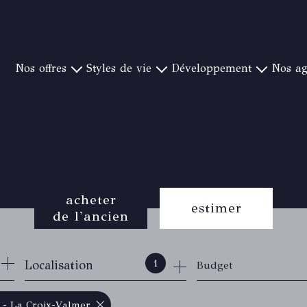
nos offres
styles de vie
développement
nos a
YÈRES ET SA RÉGION
PIEDS DANS L'EAU
NOTRE CONCEPT
CANAT & WARTON S
OULON ET SA RÉGION
CAMPAGNE ET GOLF
CRÉER UNE AGENCE
CANAT & WARTON ST 
ORMES ET SA RÉGION
VUE MER EXCEPTIONNELLE
NOS IMPLANTATIONS
CANAT & WARTON ST
Y-BANDOL ET SA RÉGION
VILLE
CANAT & WA
T RAPHAEL ET SA RÉGION
PROCHE PLAGE
CANAT & WARTON BO
acheter
 CANADEL ET SA RÉGION
CANAT & WAR
estimer
de l'ancien
 SAINT TROPEZ ET SA RÉGION
CANAT & WA
CANAT & WA
de l'ancien
1
Localisation
Budget
du neuf
de l'immo pro
 - La Croix-Valmer