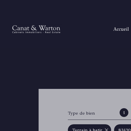
accueil
H
T
B
SANAR
SAIN
RAYOL
GOLFE DE
1
Type de bien
Terrain à batir
83420