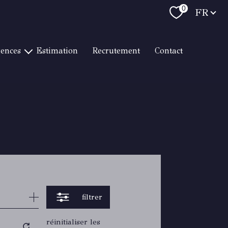
Langue
0
FR
gences
estimation
recrutement
contact
T RAPHAËL LITTORAL
RAPHAËL CENTRE VILLE
 RAPHAËL LES GOLFS
RTON HYÈRES
RMES / LE LAVANDOU
TON CAVALAIRE
RTON TOULON
RTON BANDOL
filtrer
réinitialiser les