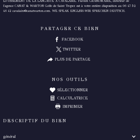
LOTISSEMENT DE LA LANGASTE À CAVALAIRE. Flavien GRANDMAIRE, directeur de
l'agence CANAT & WARTON Golfe de Saint Tropez est à votre entière disposition au 06 47 52
46 42 cavalaire@canatwarton.com.
WE SPEAK ENGLISH-WIR SPRECHEN DEUTSCH.
PARTAGER CE BIEN
FACEBOOK
TWITTER
PLUS DE PARTAGE
NOS OUTILS
SÉLECTIONNER
CALCULATRICE
IMPRIMER
DESCRIPTIF DU BIEN
général