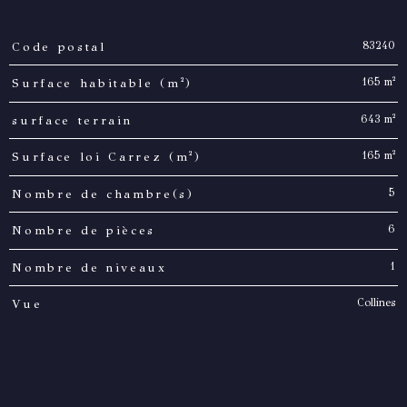
83240
Code postal
TRAD_PAMPERO_Caracteristique
Valeurs
165 m²
Surface habitable (m²)
643 m²
surface terrain
165 m²
Surface loi Carrez (m²)
5
Nombre de chambre(s)
6
Nombre de pièces
1
Nombre de niveaux
Collines
Vue