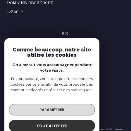
DOMAINE RECHERCHÉ
150 m²
-
SE
connecter
Comme beaucoup, notre site
espace propriétaire
utilise les cookies
NOUS
On aimerait vous accompagner pendant
suivre
votre visite.
En poursuivant, vous acceptez l'utilisation des
cookies par ce site, afin de vous proposer des
contenus adaptés et réaliser des statistiques !
NOUS
adhérons
PARAMÉTRER
TOUT ACCEPTER
© 2026 | Tous droits réservés | Traduction powered by Google |
Nos honoraires
Plan du site
Mentions légales
Admin
Partenaires
Politique RGPD
Cookies