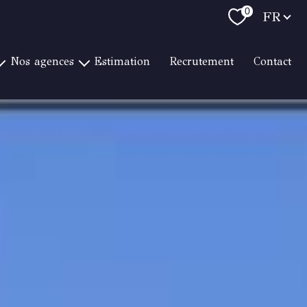
Langue
0
FR
nos agences
estimation
recrutement
contact
WARTON ST RAPHAËL LITTORAL
E
RTON ST RAPHAËL CENTRE VILLE
S
ARTON ST RAPHAËL LES GOLFS
NAT & WARTON HYÈRES
ARTON BORMES / LE LAVANDOU
AT & WARTON CAVALAIRE
NAT & WARTON TOULON
NAT & WARTON BANDOL