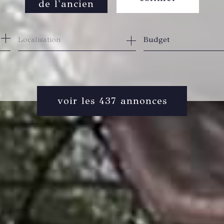
de l'ancien
de l'ancien
Budget
du neuf
de l'immo pro
voir les
437
annonces