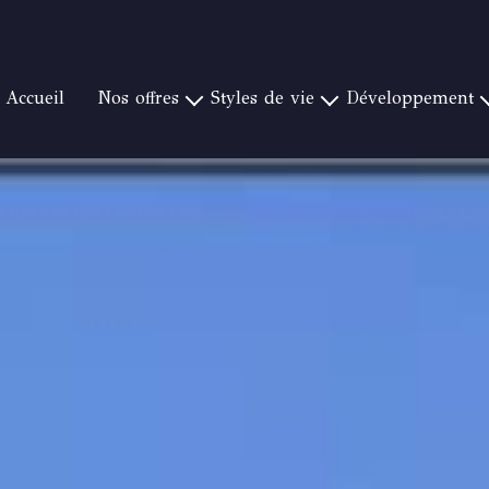
accueil
nos offres
styles de vie
développement
HYÈRES ET SA RÉGION
PIEDS DANS L'EAU
NOTRE CONCEPT
CANAT & 
TOULON ET SA RÉGION
CAMPAGNE ET GOLF
CRÉER UNE AGENC
CANAT & WA
BORMES ET SA RÉGION
VUE MER EXCEPTIONNELLE
NOS IMPLANTATION
CANAT & W
SANARY-BANDOL ET SA RÉGION
VILLE
CA
SAINT RAPHAEL ET SA RÉGION
PROCHE PLAGE
CANAT & W
RAYOL CANADEL ET SA RÉGION
CAN
GOLFE DE SAINT TROPEZ ET SA RÉGION
CA
CA