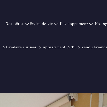
nos offres
styles de vie
développement
nos a
YÈRES ET SA RÉGION
PIEDS DANS L'EAU
NOTRE CONCEPT
CANAT & WARTON S
OULON ET SA RÉGION
CAMPAGNE ET GOLF
CRÉER UNE AGENCE
CANAT & WARTON ST 
e
Cavalaire sur mer
Appartement
T3
Vendu lavandie
ORMES ET SA RÉGION
VUE MER EXCEPTIONNELLE
NOS IMPLANTATIONS
CANAT & WARTON ST
Y-BANDOL ET SA RÉGION
VILLE
CANAT & WA
T RAPHAEL ET SA RÉGION
PROCHE PLAGE
CANAT & WARTON BO
 CANADEL ET SA RÉGION
CANAT & WAR
 SAINT TROPEZ ET SA RÉGION
CANAT & WA
CANAT & WA