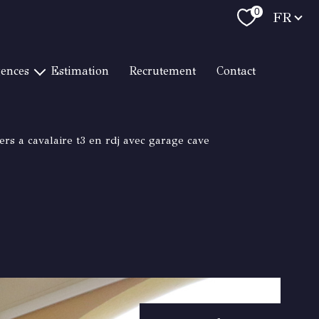
Langue
0
FR
gences
estimation
recrutement
contact
T RAPHAËL LITTORAL
RAPHAËL CENTRE VILLE
rs a cavalaire t3 en rdj avec garage cave
 RAPHAËL LES GOLFS
RTON HYÈRES
RMES / LE LAVANDOU
TON CAVALAIRE
RTON TOULON
RTON BANDOL