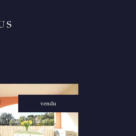
US
vendu
VOIR LE
BIEN