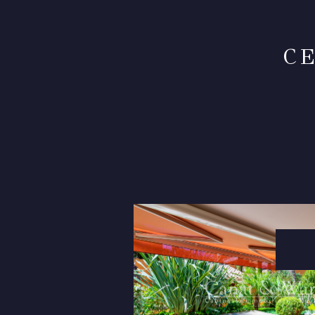
C
VOIR LE
BIEN