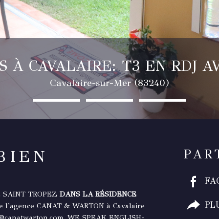
 À CAVALAIRE: T3 EN RDJ 
Cavalaire-sur-Mer (83240)
BIEN
PAR
FA
E SAINT TROPEZ
DANS LA RÉSIDENCE
PL
de l'agence CANAT & WARTON à Cavalaire
aire@canatwarton.com. WE SPEAK ENGLISH-