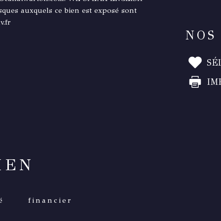
ques auxquels ce bien est exposé sont
v.fr
NOS
SÉ
IM
IEN
é
financier