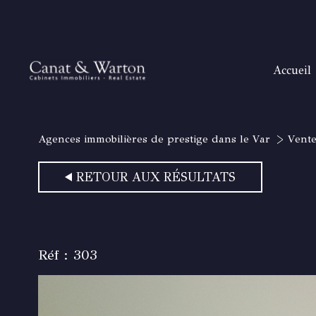
accueil
H
T
Agences immobilières de prestige dans le Var
Vent
B
SANAR
RETOUR AUX RÉSULTATS
SAIN
RAYOL
GOLFE DE
Réf : 303