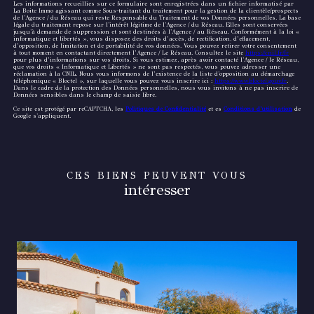
Les informations recueillies sur ce formulaire sont enregistrées dans un fichier informatisé par
La Boite Immo agissant comme Sous-traitant du traitement pour la gestion de la clientèle/prospects
de l'Agence / du Réseau qui reste Responsable du Traitement de vos Données personnelles. La base
légale du traitement repose sur l'intérêt légitime de l'Agence / du Réseau. Elles sont conservées
jusqu'à demande de suppression et sont destinées à l'Agence / au Réseau. Conformément à la loi «
informatique et libertés », vous disposez des droits d’accès, de rectification, d’effacement,
d’opposition, de limitation et de portabilité de vos données. Vous pouvez retirer votre consentement
à tout moment en contactant directement l’Agence / Le Réseau. Consultez le site
https://cnil.fr/fr
pour plus d’informations sur vos droits. Si vous estimez, après avoir contacté l'Agence / le Réseau,
que vos droits « Informatique et Libertés » ne sont pas respectés, vous pouvez adresser une
réclamation à la CNIL. Nous vous informons de l’existence de la liste d'opposition au démarchage
téléphonique « Bloctel », sur laquelle vous pouvez vous inscrire ici :
https://www.bloctel.gouv.fr
.
Dans le cadre de la protection des Données personnelles, nous vous invitons à ne pas inscrire de
Données sensibles dans le champ de saisie libre.
Ce site est protégé par reCAPTCHA, les
Politiques de Confidentialité
et es
Conditions d'utilisation
de
Google s'appliquent.
CES BIENS PEUVENT VOUS
intéresser