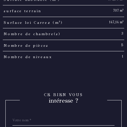
707 m²
surface terrain
147,14 m²
Surface loi Carrez (m²)
3
Nombre de chambre(s)
5
Nombre de pièces
1
Nombre de niveaux
CE BIEN VOUS
intéresse ?
Nom
Fieldset
*
par