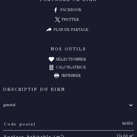
FACEBOOK
TWITTER
PLUS DE PARTAGE
NOS OUTILS
SÉLECTIONNER
CALCULATRICE
IMPRIMER
DESCRIPTIF DU BIEN
général
83150
Code postal
TRAD_PAMPERO_Caracteristique
Valeurs
174,60 m²
Surface habitable (m²)