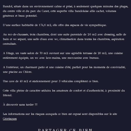
Bandol, située dans un environnement calme et prisé, à seulement quelques minutes des plages,
du centre ville et du parc du Canet, cette superbe villa bandolaise allie cachet, volumes
généreux et beau potentiel.
D'une surface habitable de 174,6 m2, elle offre des espaces de vie sympathique.
Au rez-de-chaussée, trois chambres, dont une suite parentale de 26 m2 avec dressing, salle de
bain et wc séparé, une salle d'eau avec wc, climatisation dans toutes les chambres, aspiration
centralisée.
A l'étage, un vaste salon de 70 m2 ouvrant sur une agréable terrasse de 20 m2, une cuisine
entièrement équipée, un wc avec lave-mains, une mezzanine avec bureau.
A l'extérieur, un charmant patio et une cuisine d'été, parfait pour les moments de convivialité,
une piscine au Chlore.
Une cave de 40 m2 et stationnement pour 3 véhicules complètent ce bien.
Cette villa pleine de caractère séduira les amateurs de confort et d'authenticité, à proximité du
littoral.
À découvrir sans tarder !!!
Les informations sur les risques auxquels ce bien est exposé sont disponibles sur le site
Géorisques
PARTAGER CE BIEN