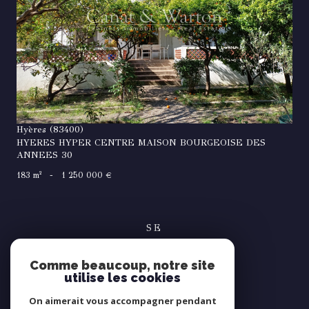
VOIR LE BIEN
Hyères (83400)
HYERES HYPER CENTRE MAISON BOURGEOISE DES
ANNEES 30
183 m²
-
1 250 000 €
SE
connecter
Comme beaucoup, notre site
espace propriétaire
utilise les cookies
NOUS
On aimerait vous accompagner pendant