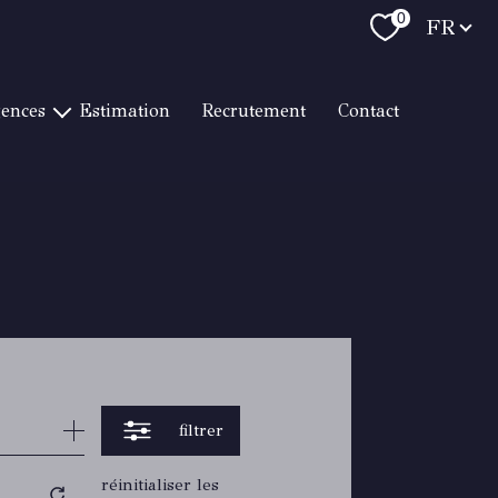
Langue
0
FR
gences
estimation
recrutement
contact
T RAPHAËL LITTORAL
RAPHAËL CENTRE VILLE
 RAPHAËL LES GOLFS
RTON HYÈRES
RMES / LE LAVANDOU
TON CAVALAIRE
RTON TOULON
RTON BANDOL
filtrer
réinitialiser les