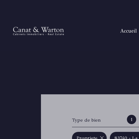
accueil
H
T
B
SANAR
SAIN
RAYOL
GOLFE DE
1
Type de bien
Propriete
83740 - La