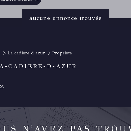
aucune annonce trouvée
e
La cadiere d azur
Propriete
LA-CADIERE-D-AZUR
ES
OUS N'AVEZ PAS TROU