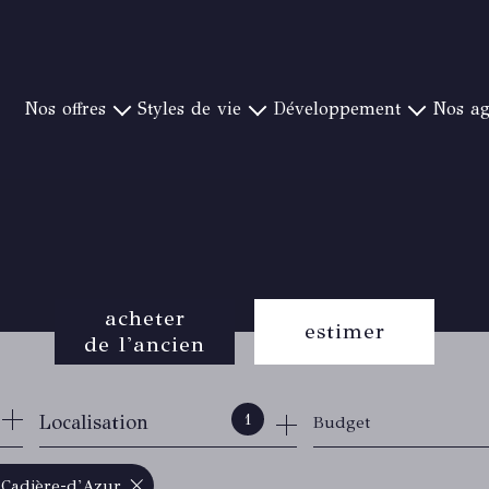
nos offres
styles de vie
développement
nos a
YÈRES ET SA RÉGION
PIEDS DANS L'EAU
NOTRE CONCEPT
CANAT & WARTON S
OULON ET SA RÉGION
CAMPAGNE ET GOLF
CRÉER UNE AGENCE
CANAT & WARTON ST 
ORMES ET SA RÉGION
VUE MER EXCEPTIONNELLE
NOS IMPLANTATIONS
CANAT & WARTON ST
Y-BANDOL ET SA RÉGION
VILLE
CANAT & WA
T RAPHAEL ET SA RÉGION
PROCHE PLAGE
CANAT & WARTON BO
acheter
 CANADEL ET SA RÉGION
CANAT & WAR
estimer
de l'ancien
 SAINT TROPEZ ET SA RÉGION
CANAT & WA
CANAT & WA
de l'ancien
1
Localisation
Budget
du neuf
de l'immo pro
 Cadière-d'Azur