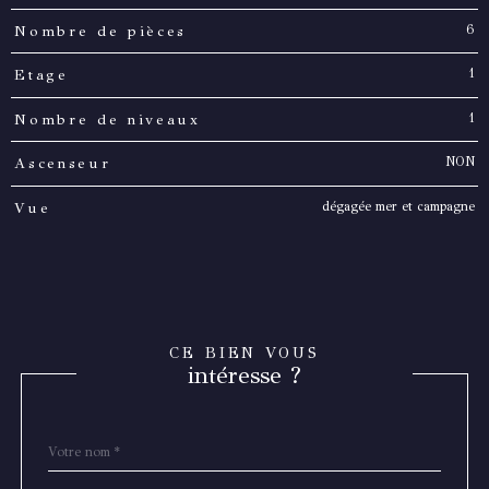
6
Nombre de pièces
1
Etage
1
Nombre de niveaux
NON
Ascenseur
dégagée mer et campagne
Vue
CE BIEN VOUS
intéresse ?
Nom
Fieldset
*
par
défaut