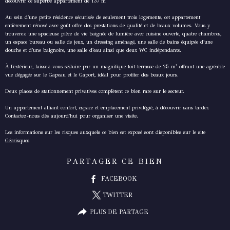
découvrir ce superbe appartement de 137 m
Au sein d'une petite résidence sécurisée de seulement trois logements, cet appartement
entièrement rénové avec goût offre des prestations de qualité et de beaux volumes. Vous y
trouverez une spacieuse pièce de vie baignée de lumière avec cuisine ouverte, quatre chambres,
un espace bureau ou salle de jeux, un dressing aménagé, une salle de bains équipée d'une
douche et d'une baignoire, une salle d'eau ainsi que deux WC indépendants.
À l'extérieur, laissez-vous séduire par un magnifique toit-terrasse de 25 m² offrant une agréable
vue dégagée sur le Gapeau et le Gaport, idéal pour profiter des beaux jours.
Deux places de stationnement privatives complètent ce bien rare sur le secteur.
Un appartement alliant confort, espace et emplacement privilégié, à découvrir sans tarder.
Contactez-nous dès aujourd'hui pour organiser une visite.
Les informations sur les risques auxquels ce bien est exposé sont disponibles sur le site
Géorisques
PARTAGER CE BIEN
FACEBOOK
TWITTER
PLUS DE PARTAGE