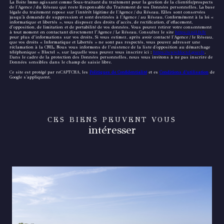
La Boite Immo agissant comme Sous-traitant du traitement pour la gestion de la clientèle/prospects
de l'Agence / du Réseau qui reste Responsable du Traitement de vos Données personnelles. La base
légale du traitement repose sur l'intérêt légitime de l'Agence / du Réseau. Elles sont conservées
jusqu'à demande de suppression et sont destinées à l'Agence / au Réseau. Conformément à la loi «
informatique et libertés », vous disposez des droits d’accès, de rectification, d’effacement,
d’opposition, de limitation et de portabilité de vos données. Vous pouvez retirer votre consentement
à tout moment en contactant directement l’Agence / Le Réseau. Consultez le site
https://cnil.fr/fr
pour plus d’informations sur vos droits. Si vous estimez, après avoir contacté l'Agence / le Réseau,
que vos droits « Informatique et Libertés » ne sont pas respectés, vous pouvez adresser une
réclamation à la CNIL. Nous vous informons de l’existence de la liste d'opposition au démarchage
téléphonique « Bloctel », sur laquelle vous pouvez vous inscrire ici :
https://www.bloctel.gouv.fr
.
Dans le cadre de la protection des Données personnelles, nous vous invitons à ne pas inscrire de
Données sensibles dans le champ de saisie libre.
Ce site est protégé par reCAPTCHA, les
Politiques de Confidentialité
et es
Conditions d'utilisation
de
Google s'appliquent.
CES BIENS PEUVENT VOUS
intéresser