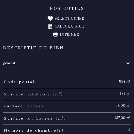
NOS OUTILS
SÉLECTIONNER
CALCULATRICE
IMPRIMER
DESCRIPTIF DU BIEN
général
83400
Code postal
TRAD_PAMPERO_Caracteristique
Valeurs
137 m²
Surface habitable (m²)
1 000 m²
surface terrain
137,20 m²
Surface loi Carrez (m²)
4
Nombre de chambre(s)