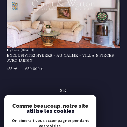
VOIR LE BIEN
Hyères (83400)
EXCLUSIVITE! HYERES - AU CALME - VILLA 5 PIECES
AVEC JARDIN
155 m²
-
650 000 €
SE
connecter
Comme beaucoup, notre site
espace propriétaire
utilise les cookies
NOUS
On aimerait vous accompagner pendant
suivre
votre visite.