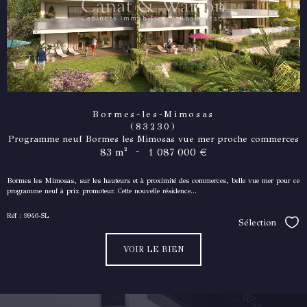
Bormes-les-Mimosas
(83230)
Programme neuf Bormes les Mimosas vue mer proche commerces
-
83 m²
1 087 000 €
Bormes les Mimosas, sur les hauteurs et à proximité des commerces, belle vue mer pour ce
programme neuf à prix promoteur. Cette nouvelle résidence...
Réf : 9946-SL
Sélection
Séle
VOIR LE BIEN