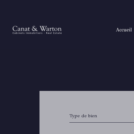
accueil
H
T
B
SANAR
SAIN
RAYOL
GOLFE DE
Type de bien