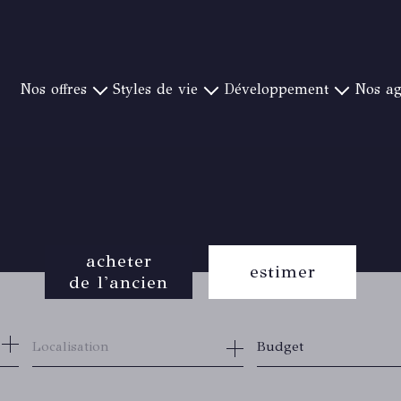
nos offres
styles de vie
développement
nos a
YÈRES ET SA RÉGION
PIEDS DANS L'EAU
NOTRE CONCEPT
CANAT & WARTON S
OULON ET SA RÉGION
CAMPAGNE ET GOLF
CRÉER UNE AGENCE
CANAT & WARTON ST 
ORMES ET SA RÉGION
VUE MER EXCEPTIONNELLE
NOS IMPLANTATIONS
CANAT & WARTON ST
Y-BANDOL ET SA RÉGION
VILLE
CANAT & WA
T RAPHAEL ET SA RÉGION
PROCHE PLAGE
CANAT & WARTON BO
acheter
 CANADEL ET SA RÉGION
CANAT & WAR
estimer
de l'ancien
 SAINT TROPEZ ET SA RÉGION
CANAT & WA
CANAT & WA
de l'ancien
Budget
du neuf
de l'immo pro