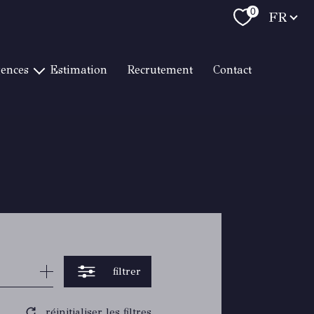
Langue
0
FR
gences
estimation
recrutement
contact
T RAPHAËL LITTORAL
RAPHAËL CENTRE VILLE
 RAPHAËL LES GOLFS
RTON HYÈRES
RMES / LE LAVANDOU
TON CAVALAIRE
RTON TOULON
RTON BANDOL
filtrer
réinitialiser les filtres